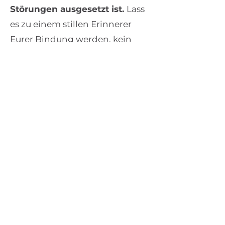
Störungen ausgesetzt ist.
Lass
es zu einem stillen Erinnerer
Eurer Bindung werden, kein
Objekt, das ständig bewegt
wird. Wenn Du den richtigen
Platz findest, erschaffst Du
einen Raum, in dem das Bild
Dich immer daran erinnert, in
den gegenwärtigen Moment
zurückzukehren – zu einer Liebe,
die nicht vergeht.
Mit diesen achtsamen
Handlungen schützt Du nicht
nur die äußere Schönheit des